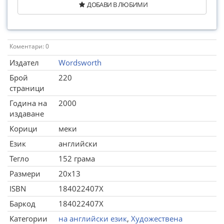
ДОБАВИ В ЛЮБИМИ
Коментари: 0
Издател
Wordsworth
Брой
220
страници
Година на
2000
издаване
Корици
меки
Език
английски
Тегло
152 грама
Размери
20x13
ISBN
184022407X
Баркод
184022407X
Категории
на английски език
,
Художествена