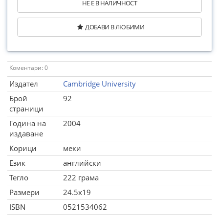
НЕ Е В НАЛИЧНОСТ
ДОБАВИ В ЛЮБИМИ
Коментари: 0
Издател
Cambridge University
Брой
92
страници
Година на
2004
издаване
Корици
меки
Език
английски
Тегло
222 грама
Размери
24.5x19
ISBN
0521534062