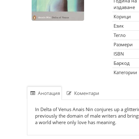
Година на
издаване
Корици
Език
Тегло
Размери
ISBN
Баркод
Категории
Анотация
Коментари
In Delta of Venus Anais Nin conjures up a glitter
previously the domain of male writers and bring
a world where only love has meaning.