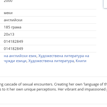
2000
меки
английски
185 грама
20x13
014182849
014182849
на английски език
,
Художествена литература на
чужди езици
,
Художествена литература
,
Книги
ing cascade of sexual encounters. Creating her own 'language of t
s to it her own unique perceptions. Her vibrant and impassioned 