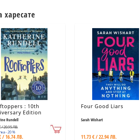
а харесате
ftoppers : 10th
Four Good Liars
iversary Edition
ine Rundell
Sarah Wishart
 / 20.95 ЛВ.
ка - 20 %
€ / 16.74 ЛВ.
11.73 € / 22.94 ЛВ.