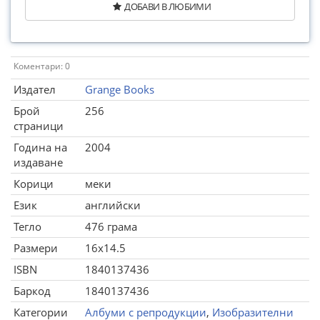
ДОБАВИ В ЛЮБИМИ
Коментари: 0
Издател
Grange Books
Брой
256
страници
Година на
2004
издаване
Корици
меки
Език
английски
Тегло
476 грама
Размери
16x14.5
ISBN
1840137436
Баркод
1840137436
Категории
Албуми с репродукции
,
Изобразителни