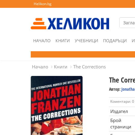
Helikon.bg
НАЧАЛО
КНИГИ
УЧЕБНИЦИ
ПОДАРЪЦИ
И
Начало
Книги
The Corrections
The Corr
Автор:
Jonatha
Коментари: 0
Издател
Брой
страници