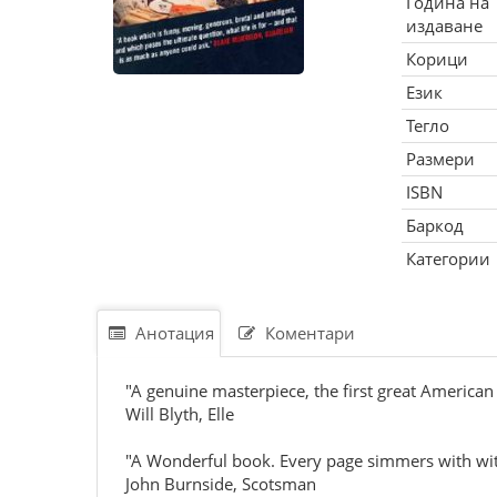
Година на
издаване
Корици
Език
Тегло
Размери
ISBN
Баркод
Категории
Анотация
Коментари
"A genuine masterpiece, the first great American 
Will Blyth, Elle
"A Wonderful book. Every page simmers with wit,
John Burnside, Scotsman