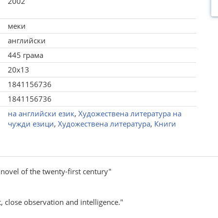
2002
меки
английски
445 грама
20x13
1841156736
1841156736
на английски език
,
Художествена литература на
чужди езици
,
Художествена литература
,
Книги
novel of the twenty-first century"
 close observation and intelligence."