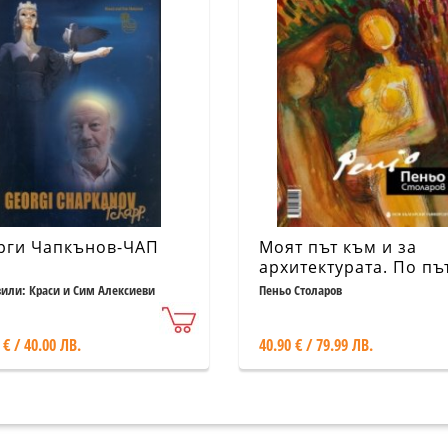
рги Чапкънов-ЧАП
Моят път към и за
архитектурата. По пъ
Албум
вили: Краси и Сим Алексиеви
Пеньо Столаров
 € / 40.00 ЛВ.
40.90 € / 79.99 ЛВ.