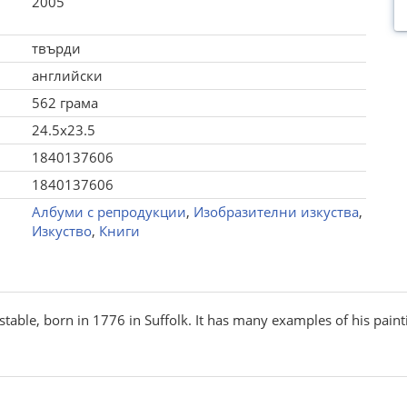
2005
твърди
английски
562 грама
24.5x23.5
1840137606
1840137606
Албуми с репродукции
,
Изобразителни изкуства
,
Изкуство
,
Книги
table, born in 1776 in Suffolk. It has many examples of his paint