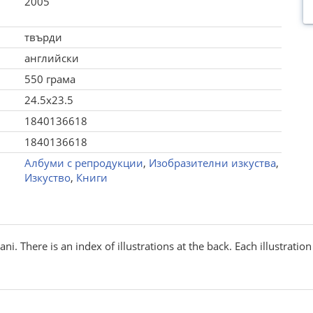
2005
твърди
английски
550 грама
24.5x23.5
1840136618
1840136618
Албуми с репродукции
,
Изобразителни изкуства
,
Изкуство
,
Книги
 There is an index of illustrations at the back. Each illustration 