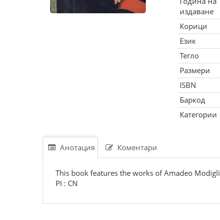
Година на
издаване
Корици
Език
Тегло
Размери
ISBN
Баркод
Категории
Анотация
Коментари
This book features the works of Amadeo Modigliani.
PI : CN