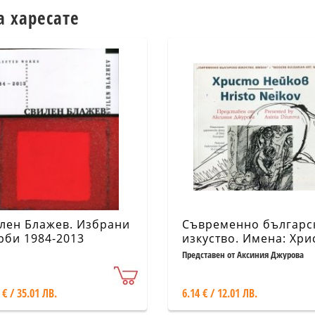
а харесате
лен Блажев. Избрани
Съвременно българс
рби 1984-2013
изкуство. Имена: Хри
Нейков
Представен от Аксиния Джурова
 € / 35.01 ЛВ.
6.14 € / 12.01 ЛВ.