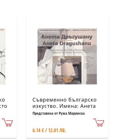
ко
Съвременно българско
сто
изкуство. Имена: Анета
Дръгушано
Представена от Ружа Маринска
6.14 € / 12.01 ЛВ.