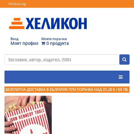
Helikon.bg
Вход
Моята поръчка
Моят профил
0 продукта
БЕЗПЛАТНА ДОСТАВКА В БЪЛГАРИЯ ПРИ ПОРЪЧКА
НАД 35.28 € / 69 ЛВ.