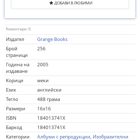
ДОБАВИ В ЛЮБИМИ
Коментари: 0
Издател
Grange Books
Брой
256
страници
Година на
2005
издаване
Корици
меки
Език
английски
Тегло
488 грама
Размери
16x16
ISBN
184013741X
Баркод
184013741X
Категории
Албуми с репродукции
,
Изобразителни