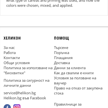
what type of canvas and priming was used, and how the
colors were chosen, mixed, and applied.
ХЕЛИКОН
ПОМОЩ
За нас
Търсене
Работа
Поръчка
Контакти
Плащания
Общи условия
Доставка
Политика за използване на
Данни за клиента
"бисквитки"
Как да свалим е-книги
Условия за ползване на
Политика за сигурност на
ваучер
личните данни
Право на отказ от закупена
service@helikon.bg
стока
Helikon.bg във Facebook
Правилници за