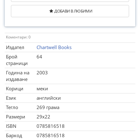
ДОБАВИ В ЛЮБИМИ
Коментари: 0
Издател
Chartwell Books
Брой
64
страници
Година на
2003
издаване
Корици
меки
Език
английски
Тегло
269 грама
Размери
29x22
ISBN
0785816518
Баркод
0785816518