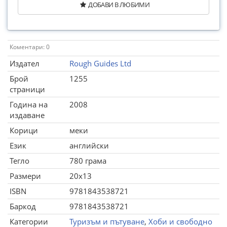
ДОБАВИ В ЛЮБИМИ
Коментари: 0
Издател
Rough Guides Ltd
Брой
1255
страници
Година на
2008
издаване
Корици
меки
Език
английски
Тегло
780 грама
Размери
20x13
ISBN
9781843538721
Баркод
9781843538721
Категории
Туризъм и пътуване
,
Хоби и свободно