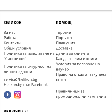
ХЕЛИКОН
ПОМОЩ
За нас
Търсене
Работа
Поръчка
Контакти
Плащания
Общи условия
Доставка
Политика за използване на
Данни за клиента
"бисквитки"
Как да свалим е-книги
Условия за ползване на
Политика за сигурност на
ваучер
личните данни
Право на отказ от закупена
service@helikon.bg
стока
Helikon.bg във Facebook
Правилници за
промоционални кампании
ВКЛЮЧИ СЕ!