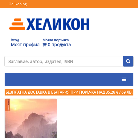
Helikon.bg
Вход
Моята поръчка
Моят профил
0 продукта
БЕЗПЛАТНА ДОСТАВКА В БЪЛГАРИЯ ПРИ ПОРЪЧКА
НАД 35.28 € / 69 ЛВ.