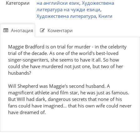
Категории
на английски език
,
Художествена
литература на чужди езици
,
Художествена литература
,
Книги
Анотация
Коментари
Maggie Bradford is on trial for murder - in the celebrity
trial of the decade. As one of the world's best-loved
singer-songwriters, she seems to have it all. So how
could she have murdered not just one, but two of her
husbands?
Will Shepherd was Maggie's second husband. A
magnificent athlete and film star, he was just as famous.
But Will had dark, dangerous secrets that none of his
fans could have imagined… that his own wife could never
have dreamed of.