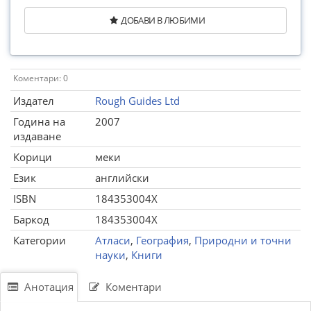
ДОБАВИ В ЛЮБИМИ
Коментари: 0
Издател
Rough Guides Ltd
Година на
2007
издаване
Корици
меки
Език
английски
ISBN
184353004X
Баркод
184353004X
Категории
Атласи
,
География
,
Природни и точни
науки
,
Книги
Анотация
Коментари