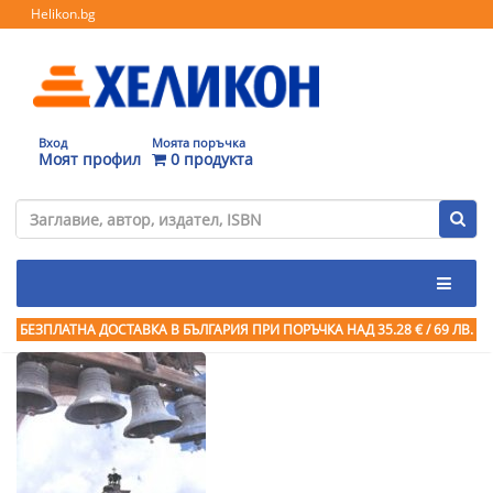
Helikon.bg
Вход
Моята поръчка
Моят профил
0 продукта
БЕЗПЛАТНА ДОСТАВКА В БЪЛГАРИЯ ПРИ ПОРЪЧКА
НАД 35.28 € / 69 ЛВ.