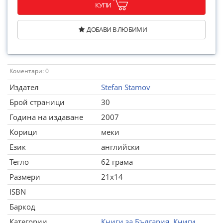
КУПИ
ДОБАВИ В ЛЮБИМИ
Коментари: 0
Издател
Stefan Stamov
Брой страници
30
Година на издаване
2007
Корици
меки
Език
английски
Тегло
62 грама
Размери
21x14
ISBN
Баркод
Категории
Книги за България
,
Книги