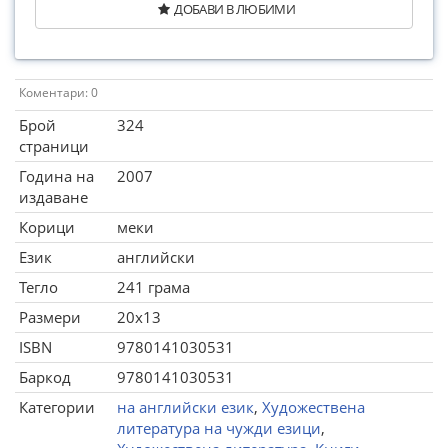
ДОБАВИ В ЛЮБИМИ
Коментари: 0
Брой
324
страници
Година на
2007
издаване
Корици
меки
Език
английски
Тегло
241 грама
Размери
20x13
ISBN
9780141030531
Баркод
9780141030531
Категории
на английски език
,
Художествена
литература на чужди езици
,