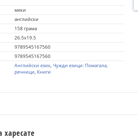
меки
английски
158 грама
26.5x19.5
9789545167560
9789545167560
Английски език
,
Чужди езици: Помагала,
речници
,
Книги
а харесате