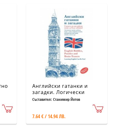
тно
Английски гатанки и
загадки. Логически
задачи, ребуси, игри с
Съставител: Станимир Йотов
думи, въпроси-уловки,
шеги
7.64 € / 14.94 ЛВ.