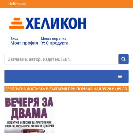
Helikon.bg
Вход
Моята поръчка
Моят профил
0 продукта
БЕЗПЛАТНА ДОСТАВКА В БЪЛГАРИЯ ПРИ ПОРЪЧКА
НАД 35.28 € / 69 ЛВ.