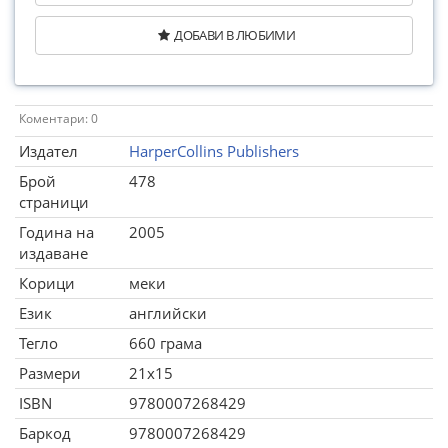
ДОБАВИ В ЛЮБИМИ
Коментари: 0
Издател
HarperCollins Publishers
Брой
478
страници
Година на
2005
издаване
Корици
меки
Език
английски
Тегло
660 грама
Размери
21x15
ISBN
9780007268429
Баркод
9780007268429