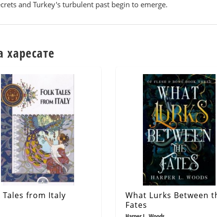
rets and Turkey's turbulent past begin to emerge.
а харесате
 Tales from Italy
What Lurks Between t
Fates
Harper L. Woods