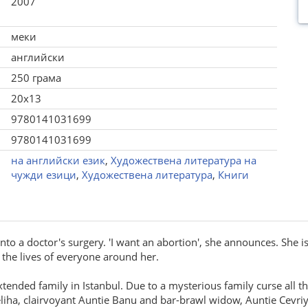
2007
меки
английски
250 грама
20x13
9780141031699
9780141031699
на английски език
,
Художествена литература на
чужди езици
,
Художествена литература
,
Книги
to a doctor's surgery. 'I want an abortion', she announces. She 
 the lives of everyone around her.
xtended family in Istanbul. Due to a mysterious family curse all 
eliha, clairvoyant Auntie Banu and bar-brawl widow, Auntie Cevr