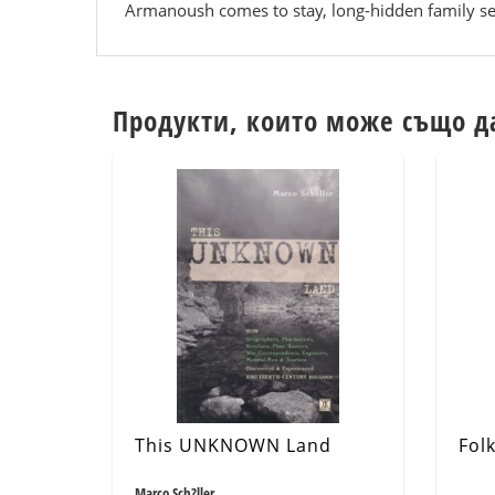
Armanoush comes to stay, long-hidden family sec
Продукти, които може също д
This UNKNOWN Land
Folk
Marco Sch?ller