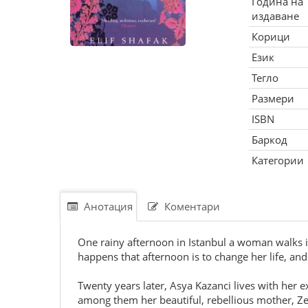
Година на
издаване
Корици
Език
Тегло
Размери
ISBN
Баркод
Категории
Анотация
Коментари
One rainy afternoon in Istanbul a woman walks in
happens that afternoon is to change her life, and
Twenty years later, Asya Kazanci lives with her e
among them her beautiful, rebellious mother, Z