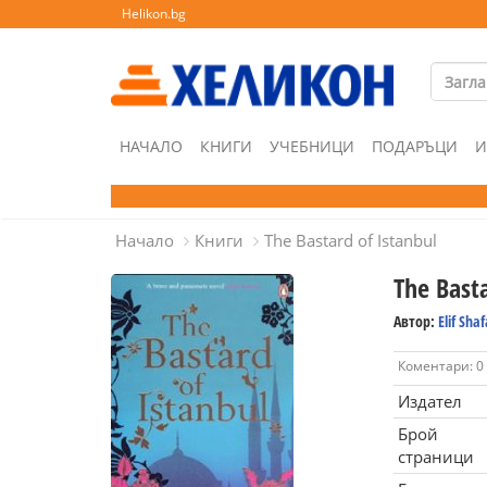
Helikon.bg
НАЧАЛО
КНИГИ
УЧЕБНИЦИ
ПОДАРЪЦИ
И
Начало
Книги
The Bastard of Istanbul
The Basta
Автор:
Elif Sha
Коментари: 0
Издател
Брой
страници