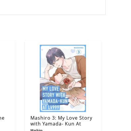
he
Mashiro 3: My Love Story
with Yamada- Kun At
LV999
Mashiro