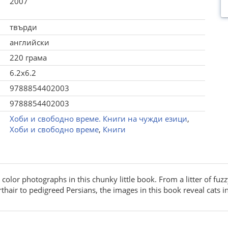
2007
твърди
английски
220 грама
6.2x6.2
9788854402003
9788854402003
Хоби и свободно време. Книги на чужди езици
,
Хоби и свободно време
,
Книги
color photographs in this chunky little book. From a litter of fuzz
ir to pedigreed Persians, the images in this book reveal cats in t