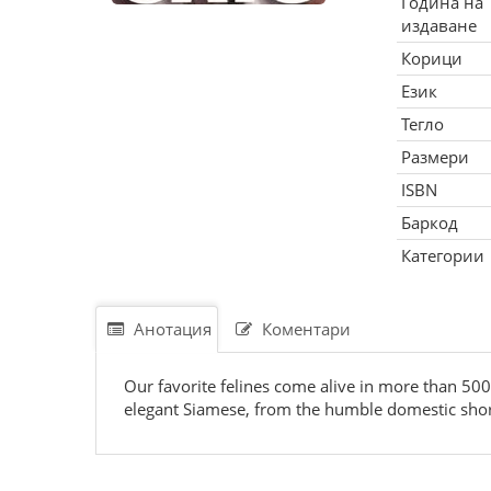
Година на
издаване
Корици
Език
Тегло
Размери
ISBN
Баркод
Категории
Анотация
Коментари
Our favorite felines come alive in more than 500 
elegant Siamese, from the humble domestic shortha