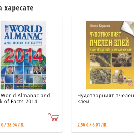
а харесате
 World Almanac and
Чудотворният пчеле
k of Facts 2014
клей
 € / 38.94 ЛВ.
2.56 € / 5.01 ЛВ.