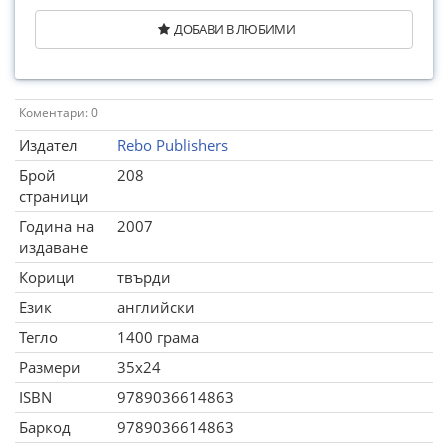
ДОБАВИ В ЛЮБИМИ
Коментари: 0
Издател
Rebo Publishers
Брой
208
страници
Година на
2007
издаване
Корици
твърди
Език
английски
Тегло
1400 грама
Размери
35x24
ISBN
9789036614863
Баркод
9789036614863