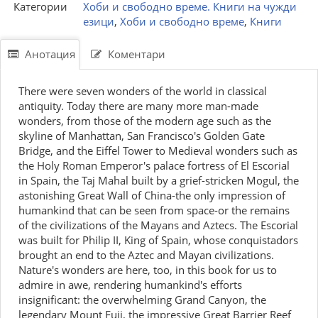
Категории
Хоби и свободно време. Книги на чужди
езици
,
Хоби и свободно време
,
Книги
Анотация
Коментари
There were seven wonders of the world in classical
antiquity. Today there are many more man-made
wonders, from those of the modern age such as the
skyline of Manhattan, San Francisco's Golden Gate
Bridge, and the Eiffel Tower to Medieval wonders such as
the Holy Roman Emperor's palace fortress of El Escorial
in Spain, the Taj Mahal built by a grief-stricken Mogul, the
astonishing Great Wall of China-the only impression of
humankind that can be seen from space-or the remains
of the civilizations of the Mayans and Aztecs. The Escorial
was built for Philip II, King of Spain, whose conquistadors
brought an end to the Aztec and Mayan civilizations.
Nature's wonders are here, too, in this book for us to
admire in awe, rendering humankind's efforts
insignificant: the overwhelming Grand Canyon, the
legendary Mount Fuji, the impressive Great Barrier Reef