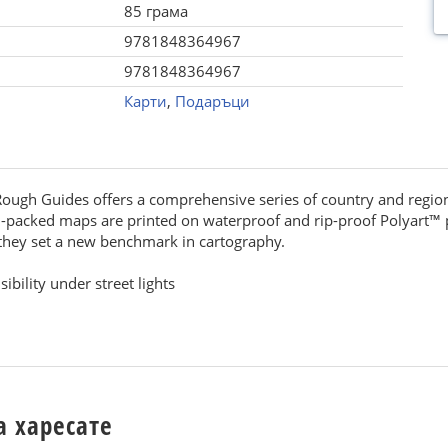
85 грама
9781848364967
9781848364967
Карти
,
Подаръци
Rough Guides offers a comprehensive series of country and region
ion-packed maps are printed on waterproof and rip-proof Polyart™
, they set a new benchmark in cartography.
ibility under street lights
а харесате