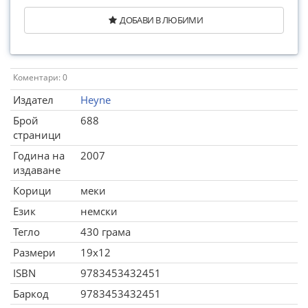
ДОБАВИ В ЛЮБИМИ
Коментари: 0
Издател
Heyne
Брой
688
страници
Година на
2007
издаване
Корици
меки
Език
немски
Тегло
430 грама
Размери
19x12
ISBN
9783453432451
Баркод
9783453432451