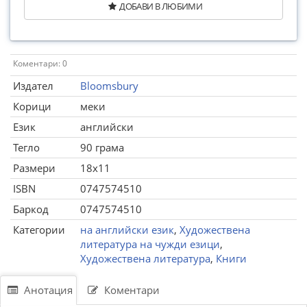
ДОБАВИ В ЛЮБИМИ
Коментари: 0
Издател
Bloomsbury
Корици
меки
Език
английски
Тегло
90 грама
Размери
18x11
ISBN
0747574510
Баркод
0747574510
Категории
на английски език
,
Художествена
литература на чужди езици
,
Художествена литература
,
Книги
Анотация
Коментари