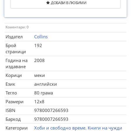
ДОБАВИ В ЛЮБИМИ
Коментари: 0
Издател
Collins
Брой
192
страници
Година на
2008
издаване
Корици
меки
Език
английски
Тегло
80 грама
Размери
12x8
ISBN
9780007266593
Баркод
9780007266593
Категории
Хоби и свободно време. Книги на чужди