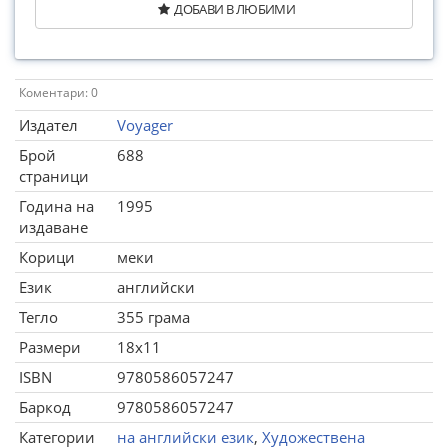
ДОБАВИ В ЛЮБИМИ
Коментари: 0
Издател
Voyager
Брой
688
страници
Година на
1995
издаване
Корици
меки
Език
английски
Тегло
355 грама
Размери
18x11
ISBN
9780586057247
Баркод
9780586057247
Категории
на английски език
,
Художествена