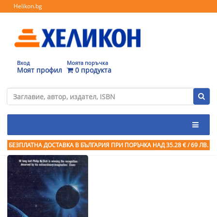
Helikon.bg
Вход
Моята поръчка
Моят профил
0 продукта
БЕЗПЛАТНА ДОСТАВКА В БЪЛГАРИЯ ПРИ ПОРЪЧКА
НАД 35.28 € / 69 ЛВ.