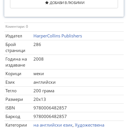
ДОБАВИ В ЛЮБИМИ
Коментари: 0
Издател
HarperCollins Publishers
Брой
286
страници
Година на
2008
издаване
Корици
меки
Език
английски
Тегло
200 грама
Размери
20x13
ISBN
9780006482857
Баркод
9780006482857
Категории
на английски език
,
Художествена