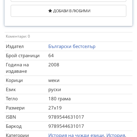
ДОБАВИ В ЛЮБИМИ
Коментари: 0
Издател
Български бестселър
Брой страници
64
Година на
2008
издаване
Корици
меки
Език
руски
Тегло
180 грама
Размери
27x19
ISBN
9789544631017
Баркод
9789544631017
Категории
История на чужди езици
,
История
,