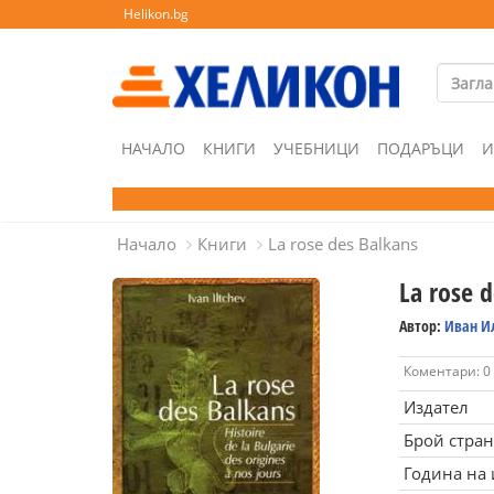
Helikon.bg
НАЧАЛО
КНИГИ
УЧЕБНИЦИ
ПОДАРЪЦИ
И
Начало
Книги
La rose des Balkans
La rose 
Автор:
Иван И
Коментари: 0
Издател
Брой стра
Година на