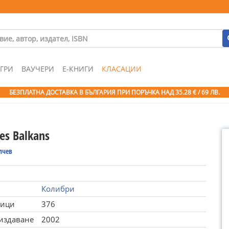
ГРИ
ВАУЧЕРИ
Е-КНИГИ
КЛАСАЦИИ
БЕЗПЛАТНА ДОСТАВКА В БЪЛГАРИЯ ПРИ ПОРЪЧКА
НАД 35.28 € / 69 ЛВ.
des Balkans
лчев
Колибри
ници
376
 издаване
2002