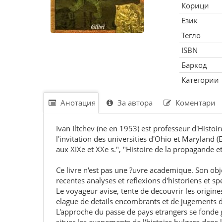
Корици
Език
Тегло
ISBN
Баркод
Категории
Анотация
За автора
Коментари
Ivan Iltchev (ne en 1953) est professeur d'Histoi
l'invitation des universities d'Ohio et Maryland 
aux XIXe et XXe s.", "Histoire de la propagande et
Ce livre n'est pas une ?uvre academique. Son obje
recentes analyses et reflexions d'historiens et sp
Le voyageur avise, tente de decouvrir les origi
elague de details encombrants et de jugements de
L'approche du passe de pays etrangers se fonde 