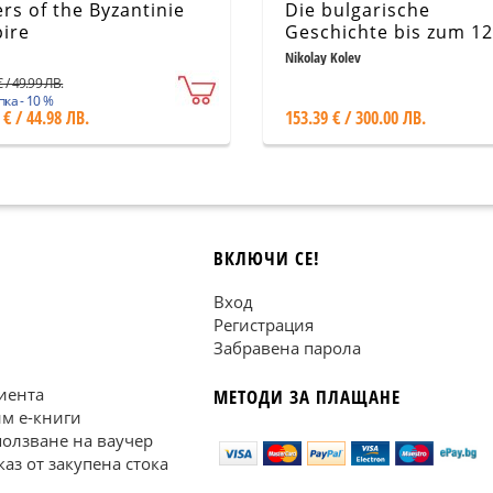
rs of the Byzantinie
Die bulgarische
ire
Geschichte bis zum 12
jahrhundert aus der S
Nikolay Kolev
der alten Autoren
 / 49.99 ЛВ.
ка - 10 %
 € / 44.98 ЛВ.
153.39 € / 300.00 ЛВ.
ВКЛЮЧИ СЕ!
Вход
Регистрация
Забравена парола
иента
МЕТОДИ ЗА ПЛАЩАНЕ
им е-книги
ползване на ваучер
каз от закупена стока