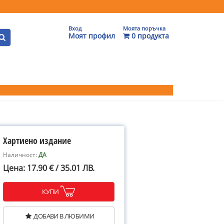
Вход
Моята поръчка
Моят профил
0 продукта
Хартиено издание
Наличност:
ДА
Цена: 17.90 € / 35.01 ЛВ.
КУПИ
ДОБАВИ В ЛЮБИМИ