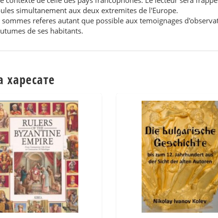
le contexte de celle des pays francophones. Le lecteur sera frappe
roules simultanement aux deux extremites de l'Europe.
s sommes referes autant que possible aux temoignages d'observat
coutumes de ses habitants.
а харесате