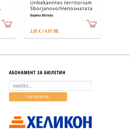
Unbekanntes territorium
.
Sborjanovo/Непознатата
icht
земя Сборяново
Боряна Матева
2.05 € / 4.01 ЛВ.
АБОНАМЕНТ ЗА БЮЛЕТИН