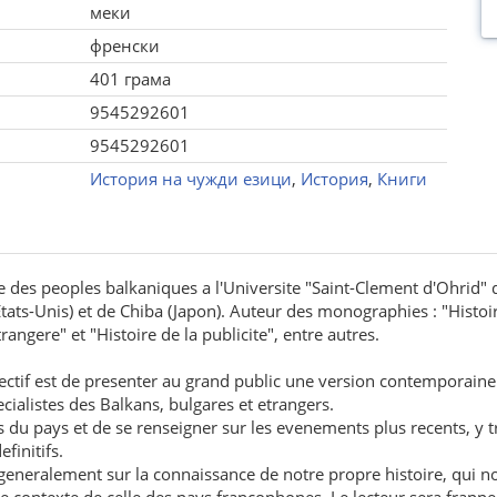
меки
френски
401 грама
9545292601
9545292601
История на чужди езици
,
История
,
Книги
re des peoples balkaniques a l'Universite "Saint-Clement d'Ohrid" d
(Etats-Unis) et de Chiba (Japon). Auteur des monographies : "Histoi
rangere" et "Histoire de la publicite", entre autres.
ctif est de presenter au grand public une version contemporaine d
ecialistes des Balkans, bulgares et etrangers.
nes du pays et de se renseigner sur les evenements plus recents, 
finitifs.
generalement sur la connaissance de notre propre histoire, qui n