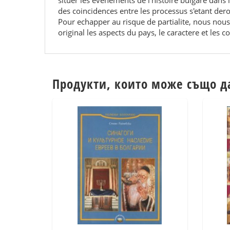
situer les evenements de l'histoire bulgare dans 
des coincidences entre les processus s'etant de
Pour echapper au risque de partialite, nous nou
original les aspects du pays, le caractere et les 
Продукти, които може също д