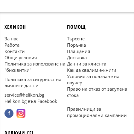
ХЕЛИКОН
ПОМОЩ
За нас
Търсене
Работа
Поръчка
Контакти
Плащания
Общи условия
Доставка
Политика за използване на
Данни за клиента
"бисквитки"
Как да свалим е-книги
Условия за ползване на
Политика за сигурност на
ваучер
личните данни
Право на отказ от закупена
service@helikon.bg
стока
Helikon.bg във Facebook
Правилници за
промоционални кампании
ВКЛЮЧИ СЕ!