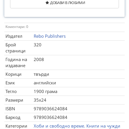
ДОБАВИ В ЛЮБИМИ
Коментари: 0
Издател
Rebo Publishers
Брой
320
страници
Година на
2008
издаване
Корици
твърди
Език
английски
Тегло
1900 грама
Размери
35x24
ISBN
9789036624084
Баркод
9789036624084
Категории
Хоби и свободно време. Книги на чужди