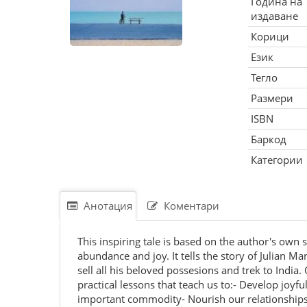
Година на
издаване
Корици
Език
Тегло
Размери
ISBN
Баркод
Категории
Анотация
Коментари
This inspiring tale is based on the author's own 
abundance and joy. It tells the story of Julian Man
sell all his beloved possesions and trek to Indi
practical lessons that teach us to:- Develop joyfu
important commodity- Nourish our relationships- 