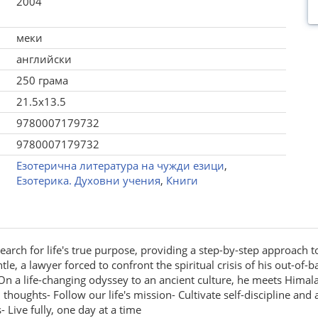
2004
меки
английски
250 грама
21.5x13.5
9780007179732
9780007179732
Езотерична литература на чужди езици
,
Езотерика. Духовни учения
,
Книги
search for life's true purpose, providing a step-by-step approach t
tle, a lawyer forced to confront the spiritual crisis of his out-of-b
a. On a life-changing odyssey to an ancient culture, he meets Him
l thoughts- Follow our life's mission- Cultivate self-discipline an
Live fully, one day at a time