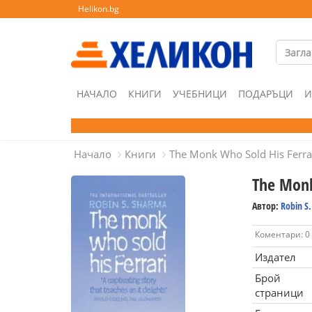
Helikon.bg
НАЧАЛО
КНИГИ
УЧЕБНИЦИ
ПОДАРЪЦИ
И
Начало
Книги
The Monk Who Sold His Ferra
The Monk
Автор:
Robin S
Коментари: 0
Издател
Брой
страници