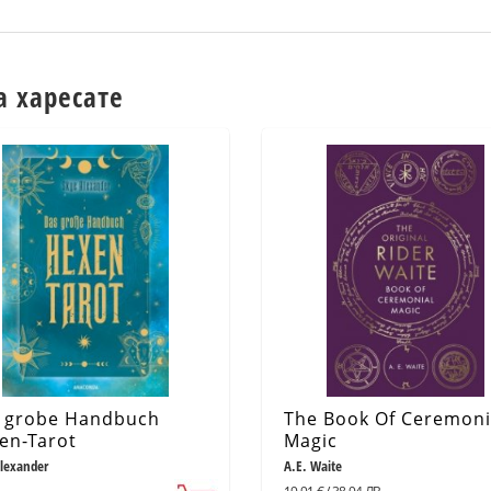
а харесате
 grobe Handbuch
The Book Of Ceremoni
en-Tarot
Magic
lexander
A.E. Waite