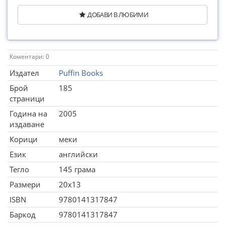
ДОБАВИ В ЛЮБИМИ
Коментари: 0
Издател
Puffin Books
Брой
185
страници
Година на
2005
издаване
Корици
меки
Език
английски
Тегло
145 грама
Размери
20x13
ISBN
9780141317847
Баркод
9780141317847