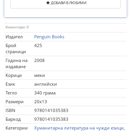
ДОБАВИ В ЛЮБИМИ
Коментари: 0
Издател
Penguin Books
Брой
425
страници
Година на
2008
издаване
Корици
меки
Език
английски
Тегло
340 грама
Размери
20x13
ISBN
9780141035383
Баркод
9780141035383
Категории
Хуманитарна литература на чужди езици
,