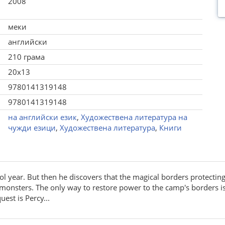
2008
меки
английски
210 грама
20x13
9780141319148
9780141319148
на английски език
,
Художествена литература на
чужди езици
,
Художествена литература
,
Книги
 year. But then he discovers that the magical borders protecting 
onsters. The only way to restore power to the camp's borders is 
est is Percy...