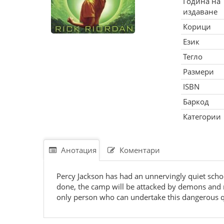
Година на
издаване
Корици
Език
Тегло
Размери
ISBN
Баркод
Категории
Анотация
Коментари
Percy Jackson has had an unnervingly quiet school
done, the camp will be attacked by demons and m
only person who can undertake this dangerous qu