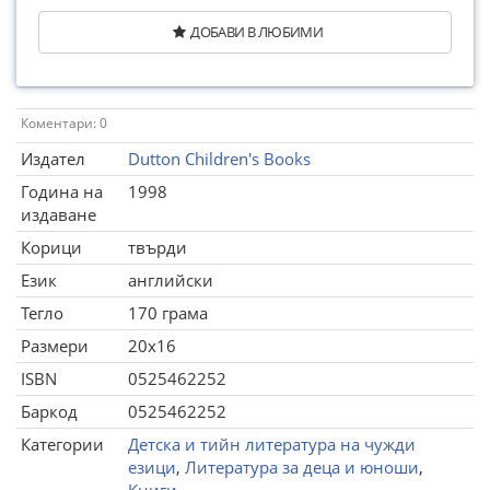
ДОБАВИ В ЛЮБИМИ
Коментари: 0
Издател
Dutton Children's Books
Година на
1998
издаване
Корици
твърди
Език
английски
Тегло
170 грама
Размери
20x16
ISBN
0525462252
Баркод
0525462252
Категории
Детска и тийн литература на чужди
езици
,
Литература за деца и юноши
,