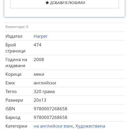
ДОБАВИ В ЛЮБИМИ
Коментари: 0
Издател
Harper
Брой
474
страници
Година на
2008
издаване
Корици
меки
Език
английски
Тегло
320 грама
Размери
20x13
ISBN
9780007268658
Баркод
9780007268658
Категории
на английски език
,
Художествена