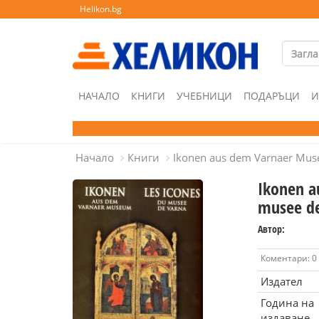
Helikon.bg
НАЧАЛО
КНИГИ
УЧЕБНИЦИ
ПОДАРЪЦИ
И
Начало
Книги
Ikonen aus dem Varnaer Mus
Ikonen a
musee d
Автор:
Коментари: 0
Издател
Година на
издаване