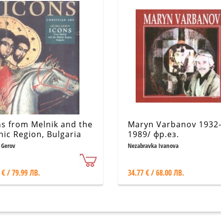
ns from Melnik and the
Maryn Varbanov 1932
nic Region, Bulgaria
1989/ фр.ез.
 Gerov
Nezabravka Ivanova
 € / 79.99 ЛВ.
34.77 € / 68.00 ЛВ.