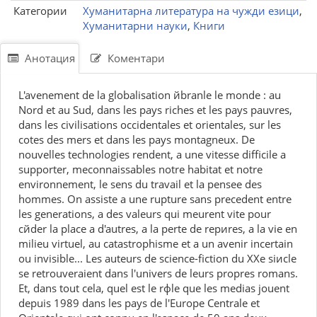
Категории
Хуманитарна литература на чужди езици
,
Хуманитарни науки
,
Книги
Анотация
Коментари
L'avеnement de la globalisation йbranle le monde : au
Nord et au Sud, dans les pays riches et les pays pauvres,
dans les civilisations occidentales et orientales, sur les
cotes des mers et dans les pays montagneux. De
nouvelles technologies rendent, а une vitesse difficile а
supporter, meconnaissables notre habitat et notre
environnement, le sens du travail et la pensee des
hommes. On assiste а une rupture sans precedent entre
les generations, а des valeurs qui meurent vite pour
cйder la place а d'autres, а la perte de repиres, а la vie en
milieu virtuel, au catastrophisme et а un avenir incertain
ou invisible... Les auteurs de science-fiction du XXe siиcle
se retrouveraient dans l'univers de leurs propres romans.
Et, dans tout cela, quel est le rфle que les medias jouent
depuis 1989 dans les pays de l'Europe Centrale et