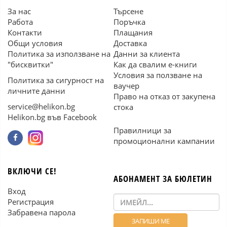
За нас
Търсене
Работа
Поръчка
Контакти
Плащания
Общи условия
Доставка
Политика за използване на
Данни за клиента
"бисквитки"
Как да свалим е-книги
Условия за ползване на
Политика за сигурност на
ваучер
личните данни
Право на отказ от закупена
service@helikon.bg
стока
Helikon.bg във Facebook
Правилници за
промоционални кампании
ВКЛЮЧИ СЕ!
АБОНАМЕНТ ЗА БЮЛЕТИН
Вход
Регистрация
Забравена парола