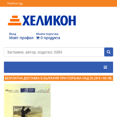
Helikon.bg
Вход
Моята поръчка
Моят профил
0 продукта
БЕЗПЛАТНА ДОСТАВКА В БЪЛГАРИЯ ПРИ ПОРЪЧКА
НАД 35.28 € / 69 ЛВ.