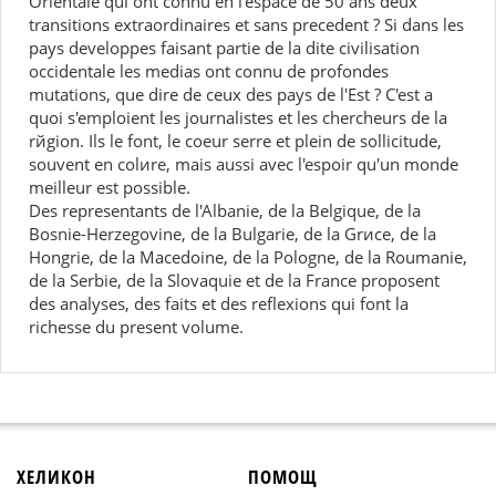
Orientale qui ont connu en l'espace de 50 ans deux
transitions extraordinaires et sans prеcedent ? Si dans les
pays developpes faisant partie de la dite civilisation
occidentale les mеdias ont connu de profondes
mutations, que dire de ceux des pays de l'Est ? C'est а
quoi s'emploient les journalistes et les chercheurs de la
rйgion. Ils le font, le coeur serrе et plein de sollicitude,
souvent en colиre, mais aussi avec l'espoir qu'un monde
meilleur est possible.
Des reprеsentants de l'Albanie, de la Belgique, de la
Bosnie-Herzеgovine, de la Bulgarie, de la Grиce, de la
Hongrie, de la Macеdoine, de la Pologne, de la Roumanie,
de la Serbie, de la Slovaquie et de la France proposent
des analyses, des faits et des rеflexions qui font la
richesse du prеsent volume.
ХЕЛИКОН
ПОМОЩ