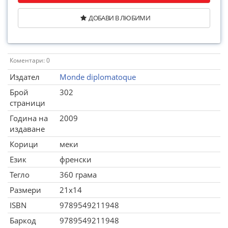
ДОБАВИ В ЛЮБИМИ
Коментари: 0
Издател
Monde diplomatoque
Брой
302
страници
Година на
2009
издаване
Корици
меки
Език
френски
Тегло
360 грама
Размери
21x14
ISBN
9789549211948
Баркод
9789549211948