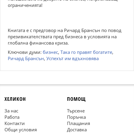
ограниченията!
Книгата е с предговор на Ричард Брансън по повод
презивикателствата пред бизнеса в условията на
глобална финансова криза.
Ключови думи:
бизнес
,
Така го правят богатите
,
Ричард Брансън
,
Успехът им вдъхновява
ХЕЛИКОН
ПОМОЩ
За нас
Търсене
Работа
Поръчка
Контакти
Плащания
Общи условия
Доставка