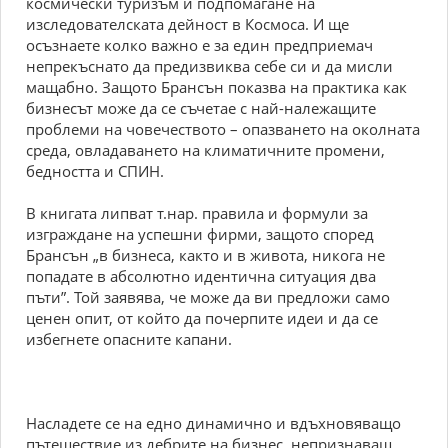
космически туризъм и подпомагане на
изследователската дейност в Космоса. И ще
осъзнаете колко важно е за един предприемач
непрекъснато да предизвиква себе си и да мисли
мащабно. Защото Брансън показва на практика как
бизнесът може да се съчетае с най-належащите
проблеми на човечеството – опазването на околната
среда, овладаването на климатичните промени,
бедността и СПИН.
В книгата липват т.нар. правила и формули за
изграждане на успешни фирми, защото според
Брансън „в бизнеса, както и в живота, никога не
попадате в абсолютно идентична ситуация два
пъти”. Той заявява, че може да ви предложи само
ценен опит, от който да почерпите идеи и да се
избегнете опасните капани.
Насладете се на едно динамично и вдъхновяващо
пътешествие из дебрите на бизнес, непризнаващ