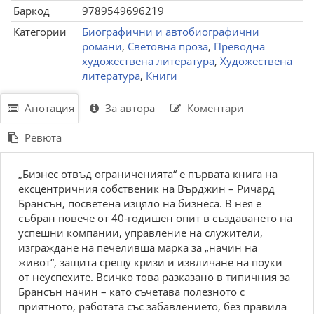
Баркод
9789549696219
Категории
Биографични и автобиографични
романи
,
Световна проза
,
Преводна
художествена литература
,
Художествена
литература
,
Книги
Анотация
За автора
Коментари
Ревюта
„Бизнес отвъд ограниченията“ е първата книга на
ексцентричния собственик на Върджин – Ричард
Брансън, посветена изцяло на бизнеса. В нея е
събран повече от 40-годишен опит в създаването на
успешни компании, управление на служители,
изграждане на печеливша марка за „начин на
живот“, защита срещу кризи и извличане на поуки
от неуспехите. Всичко това разказано в типичния за
Брансън начин – като съчетава полезното с
приятното, работата със забавлението, без правила