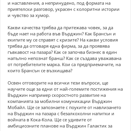
и наставления, а непринудено, под формата на
приятелски разговор, украсен с колоритни истории
и чувство за хумор.
Какви качества трябва да притежава човек, за да
бъде нает на работа във Върджин? Как Брансън и
екипите му се справят с кризите? На какви условия
трябва да отговаря една фирма, за да проявява
гъвкавост на пазара? Как се започва бизнес в един
напълно непознат бранш? Как се създава уважавана
от потребителите марка. Кои са предприемачите, на
които Брансън се възхищава?
Освен отговорите на всички тези въпроси, ще
научите още за едни от най-големите постижения на
Върджин например скоростното развитие на
компанията за мобилни комуникации Върджин
Мобайл. Ще се запознаете с поуките от навлизането
на Върджин на пазара с безалкохолни напитки и
войната в Кока-Кола. Ще се удивите от
амбициозните планове на Върджин Галактик за