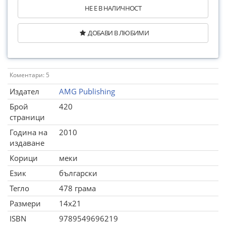
НЕ Е В НАЛИЧНОСТ
ДОБАВИ В ЛЮБИМИ
Коментари: 5
Издател
AMG Publishing
Брой
420
страници
Година на
2010
издаване
Корици
меки
Език
български
Тегло
478 грама
Размери
14x21
ISBN
9789549696219