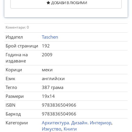
ДОБАВИ В ЛЮБИМИ
Коментари: 0
Издател
Taschen
Брой страници
192
Година на
2009
издаване
Корици
меки
Език
английски
Тегло
387 грама
Размери
19x14
ISBN
9783836504966
Баркод
9783836504966
Категории
Архитектура. Дизайн. Интериор
,
Изкуство
,
Книги