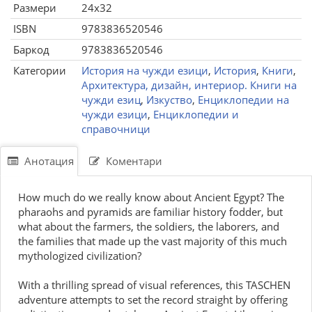
Размери
24x32
ISBN
9783836520546
Баркод
9783836520546
Категории
История на чужди езици
,
История
,
Книги
,
Архитектура, дизайн, интериор. Книги на
чужди езиц
,
Изкуство
,
Енциклопедии на
чужди езици
,
Енциклопедии и
справочници
Анотация
Коментари
How much do we really know about Ancient Egypt? The
pharaohs and pyramids are familiar history fodder, but
what about the farmers, the soldiers, the laborers, and
the families that made up the vast majority of this much
mythologized civilization?
With a thrilling spread of visual references, this TASCHEN
adventure attempts to set the record straight by offering