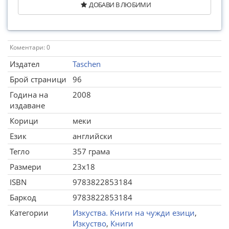
ДОБАВИ В ЛЮБИМИ
Коментари: 0
Издател
Taschen
Брой страници
96
Година на
2008
издаване
Корици
меки
Език
английски
Тегло
357 грама
Размери
23x18
ISBN
9783822853184
Баркод
9783822853184
Категории
Изкуства. Книги на чужди езици
,
Изкуство
,
Книги