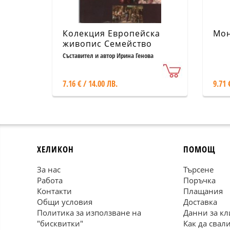
Колекция Европейска
Мон
живопис Семейство
Божидар Даневи.
Съставител и автор Ирина Генова
Каталог
7.16 € / 14.00 ЛВ.
9.71 
ХЕЛИКОН
ПОМОЩ
За нас
Търсене
Работа
Поръчка
Контакти
Плащания
Общи условия
Доставка
Политика за използване на
Данни за кл
"бисквитки"
Как да свал