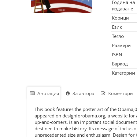
Година на
издаване
Корици
Език
Тегло
Размери
ISBN
Баркод
Категории
Анотация
За автора
Коментари
This book features the poster art of the Obama,
appeared on designforobama.org, a website for ar
up-and-comers, is an important social document 
destined to make history. Its message of inclus
unprecedented size and enthusiasm. Design for Ob