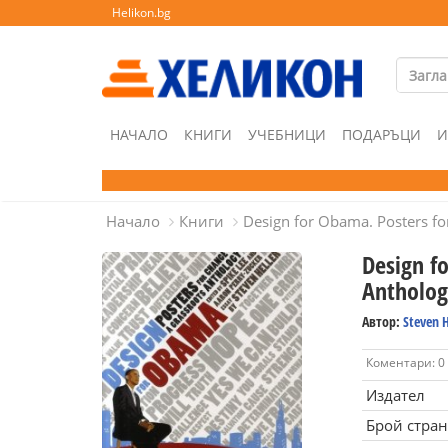
Helikon.bg
НАЧАЛО
КНИГИ
УЧЕБНИЦИ
ПОДАРЪЦИ
И
Начало
Книги
Design for Obama. Posters fo
Design f
Antholo
Автор:
Steven H
Коментари: 0
Издател
Брой стра