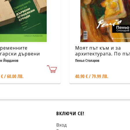
ременните
Моят път към и за
гарски дървени
архитектурата. По пъ
обяеми сгради
Албум
н Йорданов
Пеньо Столаров
нструкции,
нологии, монтаж)
 € / 60.00 ЛВ.
40.90 € / 79.99 ЛВ.
ВКЛЮЧИ СЕ!
Вход