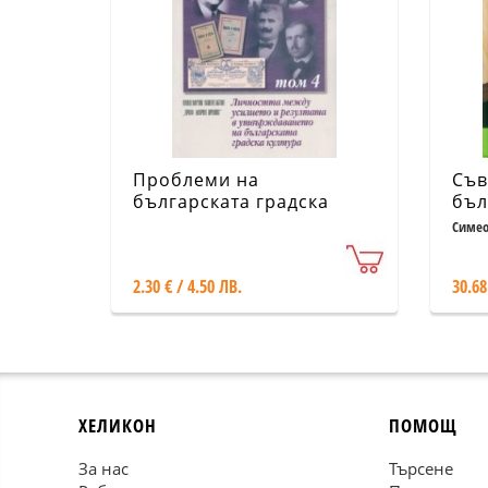
Проблеми на
Съв
българската градска
бъл
култура Т.4: Личността
сгл
Симео
между усилието и
(ко
резултата в
тех
2.30 € / 4.50 ЛВ.
30.68
утвърждаването на
българската градска
култура
ХЕЛИКОН
ПОМОЩ
За нас
Търсене