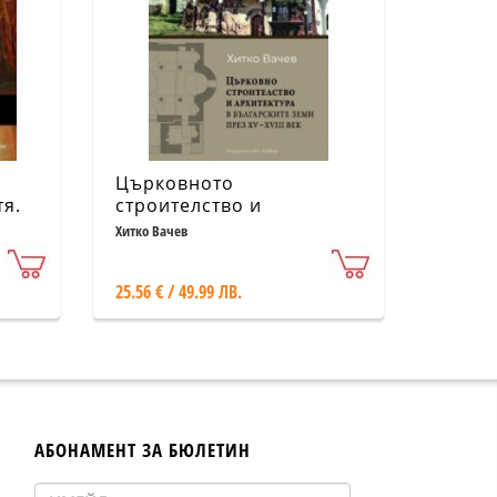
Църковното
тя.
строителство и
архитектура в
Хитко Вачев
българските земи през
XV- XVIII век
25.56 € / 49.99 ЛВ.
АБОНАМЕНТ ЗА БЮЛЕТИН