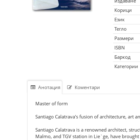
издаване
Корици
Език
Тегло
Размери
ISBN
Баркод
Категории
Анотация
Коментари
Master of form
Santiago Calatrava's fusion of architecture, ar
Santiago Calatrava is a renowned architect, stru
Malmo, and TGV station in Lie`ge, have brought 