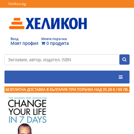
Helikon.bg
Вход
Моята поръчка
Моят профил
0 продукта
БЕЗПЛАТНА ДОСТАВКА В БЪЛГАРИЯ ПРИ ПОРЪЧКА
НАД 35.28 € / 69 ЛВ.