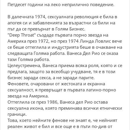
Петдесет години на леко неприлично поведение.
В далечната 1974, сексуалната революция е била в
апогея си и забавленията за възрастни са били на
път да се превърнат в Голям Бизнес.
"Deep Throat" създаде първата порно звезда на
Америка през 1972, но през 1974 Линда Ловлис вече
се беше оттеглила и индустрията беше в очакване на
следващата Голяма работа. Ванеса Дел Рио се оказа
тази Голяма работа.
Целеустремена, Ванеса приема всяка роля, която и се
предлага, защото за всеобщо учудване, тя е в този
бизнес заради секса, а не заради парите.
Феновете, очаровани от жестоката и екранна
сексуалност, я превръщат в първата латино-порно
звезда на Америка.
Оттеглила се през 1986, Ванеса дел Рио остава
сексуална икона, която преминава всички етнически
граници.
Това, което нейните фенове не знаят е, че нейният
реален живот е бил и все още е в пъти по-див от