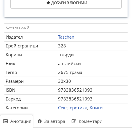
ДОБАВИ В ЛЮБИМИ
Коментари: 0
Издател
Taschen
Брой страници
328
Корици
твърди
Език
английски
Тегло
2675 грама
Размери
30x30
ISBN
9783836521093
Баркод
9783836521093
Категории
Секс, еротика
,
Книги
Анотация
За автора
Коментари