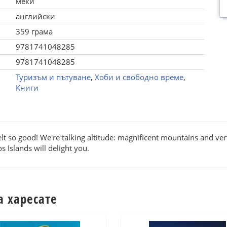
меки
английски
359 грама
9781741048285
9781741048285
Туризъм и пътуване
,
Хоби и свободно време
,
Книги
t so good! We're talking altitude: magnificent mountains and vert
s Islands will delight you.
а харесате