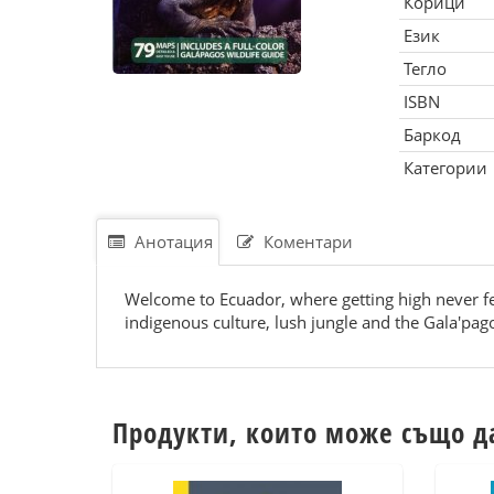
Корици
Език
Тегло
ISBN
Баркод
Категории
Анотация
Коментари
Welcome to Ecuador, where getting high never fel
indigenous culture, lush jungle and the Gala'pago
Продукти, които може също д