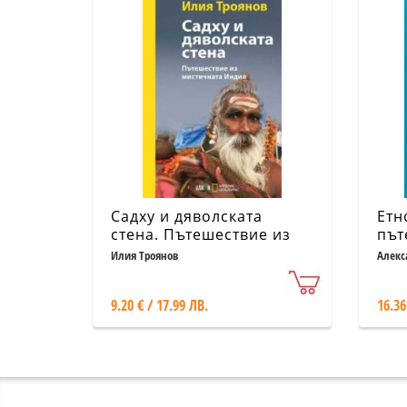
Садху и дяволската
Етн
стена. Пътешествие из
път
мистичната Индия
Илия Троянов
Алекс
9.20 € / 17.99 ЛВ.
16.36