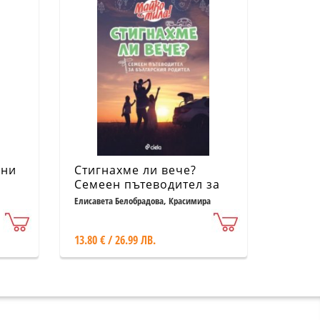
ени
Стигнахме ли вече?
Семеен пътеводител за
българския родител
Елисавета Белобрадова, Красимира
Хаджииванова
(ново издание)
13.80 € / 26.99 ЛВ.