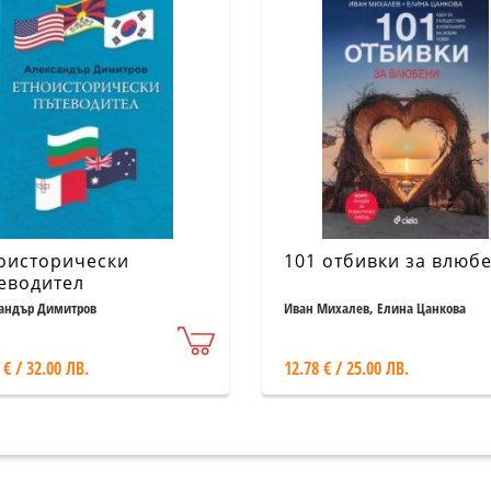
оисторически
101 отбивки за влюб
еводител
андър Димитров
Иван Михалев, Елина Цанкова
 € / 32.00 ЛВ.
12.78 € / 25.00 ЛВ.