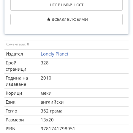
НЕ Е В НАЛИЧНОСТ
ДОБАВИ В ЛЮБИМИ
Коментари: 0
Издател
Lonely Planet
Брой
328
страници
Година на
2010
издаване
Корици
меки
Език
английски
Тегло
362 грама
Размери
13x20
ISBN
9781741798951