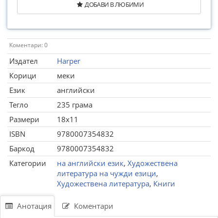
ДОБАВИ В ЛЮБИМИ
Коментари: 0
Издател
Harper
Корици
меки
Език
английски
Тегло
235 грама
Размери
18x11
ISBN
9780007354832
Баркод
9780007354832
Категории
на английски език
,
Художествена
литература на чужди езици
,
Художествена литература
,
Книги
Анотация
Коментари