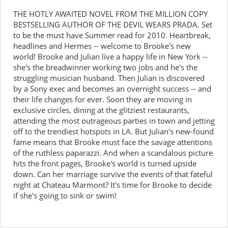
THE HOTLY AWAITED NOVEL FROM THE MILLION COPY
BESTSELLING AUTHOR OF THE DEVIL WEARS PRADA. Set
to be the must have Summer read for 2010. Heartbreak,
headlines and Hermes -- welcome to Brooke's new
world! Brooke and Julian live a happy life in New York --
she's the breadwinner working two jobs and he's the
struggling musician husband. Then Julian is discovered
by a Sony exec and becomes an overnight success -- and
their life changes for ever. Soon they are moving in
exclusive circles, dining at the glitziest restaurants,
attending the most outrageous parties in town and jetting
off to the trendiest hotspots in LA. But Julian's new-found
fame means that Brooke must face the savage attentions
of the ruthless paparazzi. And when a scandalous picture
hits the front pages, Brooke's world is turned upside
down. Can her marriage survive the events of that fateful
night at Chateau Marmont? It's time for Brooke to decide
if she's going to sink or swim!