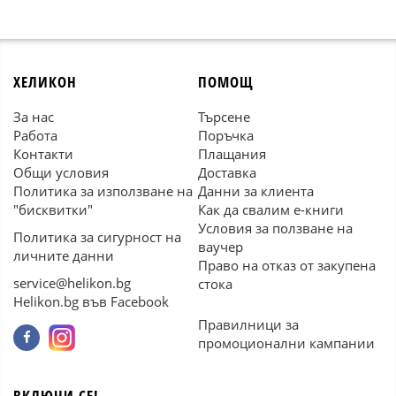
ХЕЛИКОН
ПОМОЩ
За нас
Търсене
Работа
Поръчка
Контакти
Плащания
Общи условия
Доставка
Политика за използване на
Данни за клиента
"бисквитки"
Как да свалим е-книги
Условия за ползване на
Политика за сигурност на
ваучер
личните данни
Право на отказ от закупена
service@helikon.bg
стока
Helikon.bg във Facebook
Правилници за
промоционални кампании
ВКЛЮЧИ СЕ!